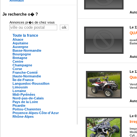
Animaux
Auto
Je recherche o� ?
Annonces pr�s de chez vous
Le 1
QUA
Toute la france
Alsace
quad
Aquitaine
Batte
Auvergne
Basse-Normandie
Bourgogne
Auto
Bretagne
Centre
Champagne
Corse
Le 1
Franche-Comté
Haute-Normandie
Qua
Île-de-France
Languedoc-Roussillon
Vend
Limousin
Vendu
Lorraine
Midi-Pyrénées
Nord-pas-de-Calais
Auto
Pays de la Loire
Picardie
Poitou-Charentes
Provence-Alpes-Côte-d'Azur
Le 0
Rhône-Alpes
Irr
Irre
Modè
Cyli..