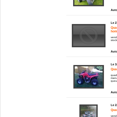
Auto
Le 2
Qua
hom
vend
stock
Auto
Le 1
Quad
quad
manue
queu.
Auto
Le 2
Qua
vend