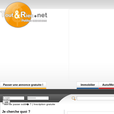
Passer une annonce gratuite !
Immobilier
Auto/Mo
Mot de passe oubli� ?
|
Inscription gratuite
Je cherche quoi ?