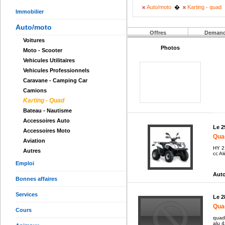
Auto/moto
�
Karting - quad
Immobilier
Auto/moto
Offres
Deman
Voitures
Photos
Moto - Scooter
Vehicules Utilitaires
Vehicules Professionnels
Caravane - Camping Car
Camions
Karting - Quad
Bateau - Nautisme
Accessoires Auto
Le 2
Accessoires Moto
Qua
Aviation
HY 2
Autres
cc Al
Emploi
Auto
Bonnes affaires
Services
Le 2
Qua
Cours
quad
alu 4