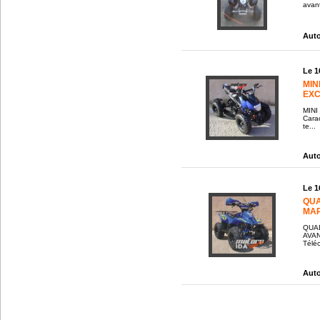
avant
Auto
Le 1
MIN
EXC
MINI
Carac
te...
Auto
Le 1
QUA
MAR
QUA
AVAN
Télé
Auto