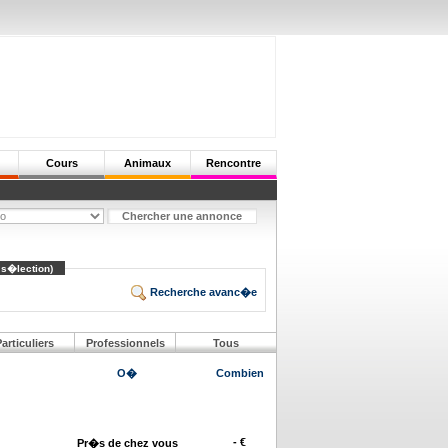
Cours
Animaux
Rencontre
 s�lection)
Recherche avanc�e
articuliers
Professionnels
Tous
O�
Combien
- €
Pr�s de chez vous