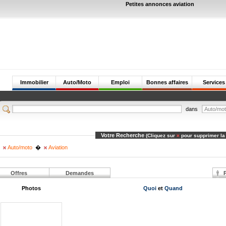
Petites annonces aviation
Immobilier
Auto/Moto
Emploi
Bonnes affaires
Services
dans
Votre Recherche
(Cliquez sur
pour supprimer la
Auto/moto
�
Aviation
Offres
Demandes
P
Photos
Quoi
et
Quand