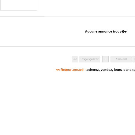
Aucune annonce trouv�e
<<
Pr�c�dent
0
Suivant
<< Retour accueil :
achetez, vendez, louez dans to