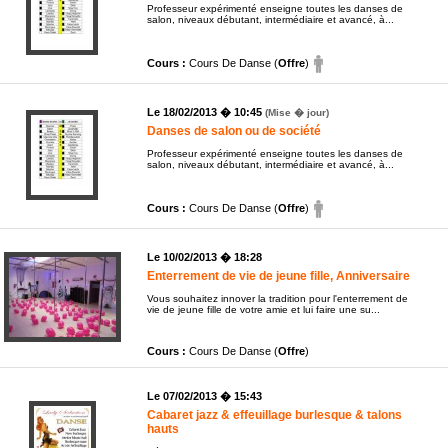
Professeur expérimenté enseigne toutes les danses de
salon, niveaux débutant, intermédiaire et avancé, à...
Cours :
Cours De Danse (
Offre
)
Le 18/02/2013 � 10:45
(Mise � jour)
Danses de salon ou de société
Professeur expérimenté enseigne toutes les danses de
salon, niveaux débutant, intermédiaire et avancé, à...
Cours :
Cours De Danse (
Offre
)
Le 10/02/2013 � 18:28
Enterrement de vie de jeune fille, Anniversaire
Vous souhaitez innover la tradition pour l'enterrement de
vie de jeune fille de votre amie et lui faire une su...
Cours :
Cours De Danse (
Offre
)
Le 07/02/2013 � 15:43
Cabaret jazz & effeuillage burlesque & talons
hauts