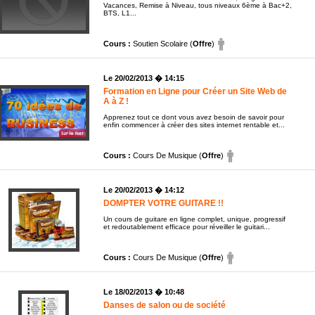
Vacances, Remise à Niveau, tous niveaux 6ème à Bac+2,
BTS, L1...
Cours :
Soutien Scolaire (
Offre
)
Le 20/02/2013 � 14:15
Formation en Ligne pour Créer un Site Web de
A à Z !
Apprenez tout ce dont vous avez besoin de savoir pour
enfin commencer à créer des sites internet rentable et...
Cours :
Cours De Musique (
Offre
)
Le 20/02/2013 � 14:12
DOMPTER VOTRE GUITARE !!
Un cours de guitare en ligne complet, unique, progressif
et redoutablement efficace pour réveiller le guitari...
Cours :
Cours De Musique (
Offre
)
Le 18/02/2013 � 10:48
Danses de salon ou de société