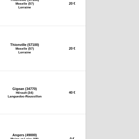
20 €
Moselle (57)
Lorraine
Thionville (57100)
20 €
Moselle (57)
Lorraine
Gigean (34770)
40 €
Hérault (34)
Languedoc-Roussillon
Angers (49000)
0 €
Maine-et-Loire (49)