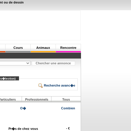
nt ou de dessin
Cours
Animaux
Rencontre
 s�lection)
Recherche avanc�e
articuliers
Professionnels
Tous
O�
Combien
- €
Pr�s de chez vous