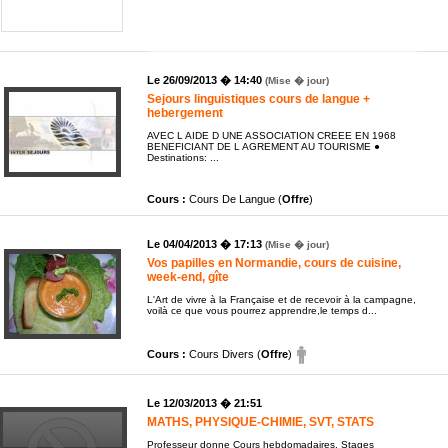
Le 26/09/2013 � 14:40
(Mise � jour)
Sejours linguistiques cours de langue +
hebergement
AVEC L AIDE D UNE ASSOCIATION CREEE EN 1968
BENEFICIANT DE L AGREMENT AU TOURISME ●
Destinations: ...
Cours :
Cours De Langue (
Offre
)
Le 04/04/2013 � 17:13
(Mise � jour)
Vos papilles en Normandie, cours de cuisine,
week-end, gîte
L'Art de vivre à la Française et de recevoir à la campagne,
voilà ce que vous pourrez apprendre,le temps d...
Cours :
Cours Divers (
Offre
)
Le 12/03/2013 � 21:51
MATHS, PHYSIQUE-CHIMIE, SVT, STATS
Professeur donne Cours hebdomadaires, Stages