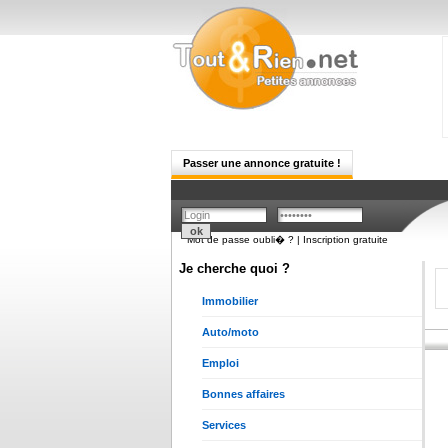
Passer une annonce gratuite !
Mot de passe oubli� ?
|
Inscription gratuite
Je cherche quoi ?
Immobilier
Auto/moto
Emploi
Bonnes affaires
Services