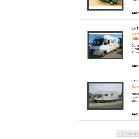
Auto
Le 1
Cam
:ME
Camp
SPRI
Puiss
Auto
Le 0
Cam
chal
opti
vo...
Auto
<<
Pr�c�d