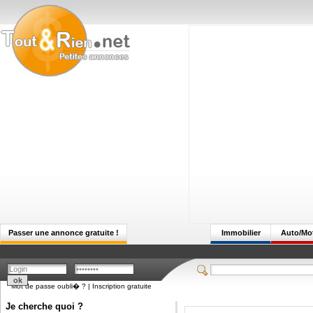
Passer une annonce gratuite !
Immobilier
Auto/Mo
Mot de passe oubli� ?
|
Inscription gratuite
Je cherche quoi ?