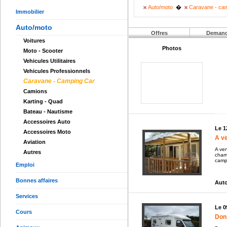
Auto/moto
�
Caravane - cam
Immobilier
Auto/moto
Offres
Deman
Voitures
Photos
Moto - Scooter
Vehicules Utilitaires
Vehicules Professionnels
Caravane - Camping Car
Camions
Karting - Quad
Bateau - Nautisme
Accessoires Auto
Le 1
Accessoires Moto
A v
Aviation
A ve
Autres
chamb
campi
Emploi
Bonnes affaires
Auto
Services
Le 0
Cours
Don