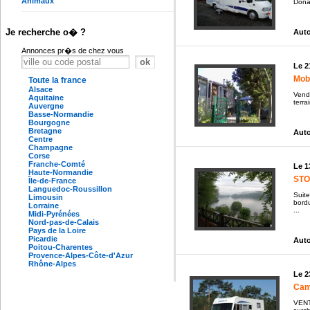
Animaux
Dona
Je recherche o� ?
Auto
Annonces pr�s de chez vous
Le 2
Mobi
Toute la france
Alsace
Vend 
Aquitaine
terra
Auvergne
Basse-Normandie
Bourgogne
Bretagne
Auto
Centre
Champagne
Corse
Franche-Comté
Le 1
Haute-Normandie
STO
Île-de-France
Languedoc-Roussillon
Suit
Limousin
bordu
Lorraine
...
Midi-Pyrénées
Nord-pas-de-Calais
Pays de la Loire
Picardie
Auto
Poitou-Charentes
Provence-Alpes-Côte-d'Azur
Rhône-Alpes
Le 2
Cam
VENT