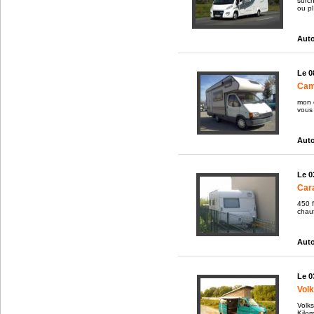
surc
ou pl 
Auto
Le 0
Cam
mon 
vous 
Auto
Le 0
Car
450 f
chauf
Auto
Le 0
Volk
Volk
Kilo