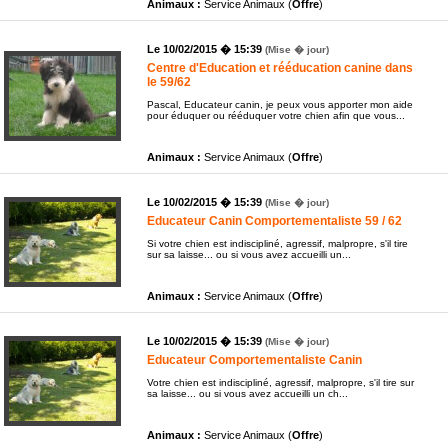
Animaux :
Service Animaux (
Offre
)
Le 10/02/2015 � 15:39
(Mise � jour)
Centre d'Education et rééducation canine dans
le 59/62
Pascal, Educateur canin, je peux vous apporter mon aide
pour éduquer ou rééduquer votre chien afin que vous...
Animaux :
Service Animaux (
Offre
)
Le 10/02/2015 � 15:39
(Mise � jour)
Educateur Canin Comportementaliste 59 / 62
Si votre chien est indiscipliné, agressif, malpropre, s'il tire
sur sa laisse... ou si vous avez accueilli un...
Animaux :
Service Animaux (
Offre
)
Le 10/02/2015 � 15:39
(Mise � jour)
Educateur Comportementaliste Canin
Votre chien est indiscipliné, agressif, malpropre, s'il tire sur
sa laisse... ou si vous avez accueilli un ch...
Animaux :
Service Animaux (
Offre
)