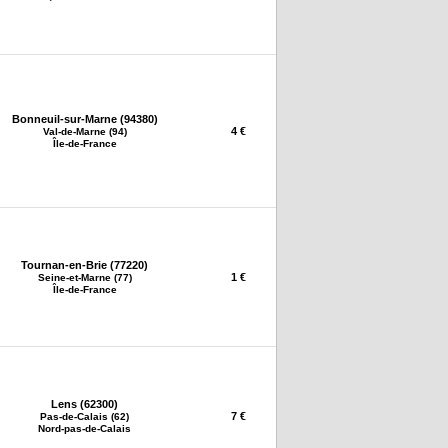
Bonneuil-sur-Marne (94380)
4 €
Val-de-Marne (94)
Île-de-France
Tournan-en-Brie (77220)
1 €
Seine-et-Marne (77)
Île-de-France
Lens (62300)
7 €
Pas-de-Calais (62)
Nord-pas-de-Calais