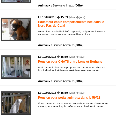
Animaux :
Service Animaux (
Offre
)
Le 10/02/2015 � 15:39
(Mise � jour)
Educateur canin comportementaliste dans le
Nord Pas-de-Calai
votre chien est indiscipliné, agressif, malpropre, il tire sur
sa laisse... ou vous avez accueilli un chiot e...
Animaux :
Service Animaux (
Offre
)
Le 10/02/2015 � 15:39
(Mise � jour)
Pension pour CHATS entre Lens et Béthune
Amichat-amichien vous propose de garder votre chat en
box individuel intérieur ou extérieur avec sas de séc...
Animaux :
Service Animaux (
Offre
)
Le 10/02/2015 � 15:39
(Mise � jour)
Pension pour petits animaux dans le 59/62
Vous partez en vacances ou vous devez vous absenter et
n'avez personne à qui confier votre animal, Amichat-am...