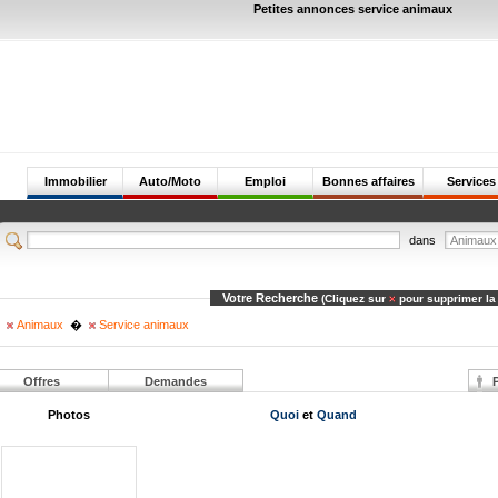
Petites annonces service animaux
Immobilier
Auto/Moto
Emploi
Bonnes affaires
Services
dans
Votre Recherche
(Cliquez sur
pour supprimer la
Animaux
�
Service animaux
Offres
Demandes
P
Photos
Quoi
et
Quand