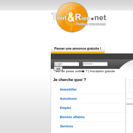
Passer une annonce gratuite !
Mot de passe oubli� ?
|
Inscription gratuite
Je cherche quoi ?
Immobilier
Auto/moto
Emploi
Bonnes affaires
Services