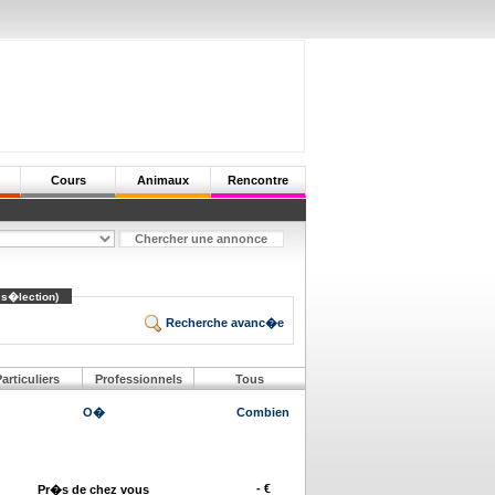
Cours
Animaux
Rencontre
 s�lection)
Recherche avanc�e
articuliers
Professionnels
Tous
O�
Combien
- €
Pr�s de chez vous