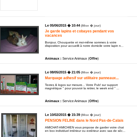
Le 05/06/2015 � 10:44
(Mise � jour)
Je garde lapins et cobayes pendant vos
vacances
Bonjour, Chouquette et moi-même sommes à votre
disposition pour accueilli à notre domicile votre lapin n...
Animaux :
Service Animaux (
Offre
)
Le 08/05/2015 � 21:05
(Mise � jour)
Marquage adhesif sur utilitaire panneaux...
Textes & logos sur mesure... Votre Pub! sur support
magnétique " pour pouvoir la retirer, le week end " ...
Animaux :
Service Animaux (
Offre
)
Le 10/02/2015 � 15:39
(Mise � jour)
PENSION FELINE dans le Nord Pas-de-Calais
AMICHAT-AMICHIEN vous propose de garder votre chat
en box individuel intérieur ou extérieur avec sas de séc...