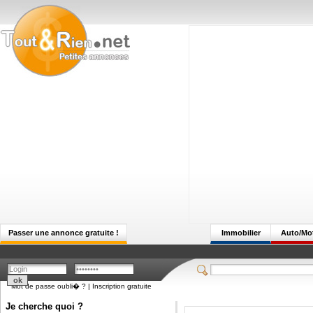
Passer une annonce gratuite !
Immobilier
Auto/Mo
Mot de passe oubli� ?
|
Inscription gratuite
Je cherche quoi ?