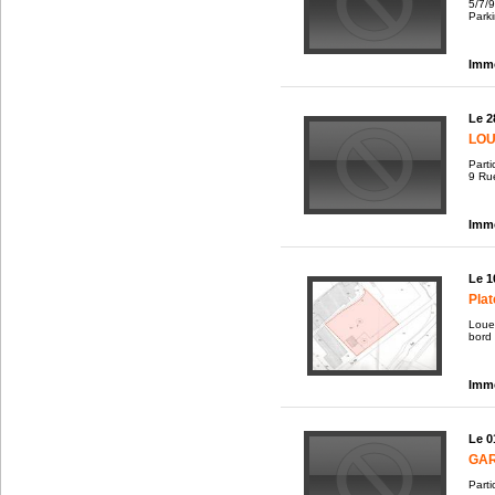
5/7/9
Parki
Immo
Le 2
LOU
Part
9 Ru
Immo
Le 1
Plat
Loue 
bord 
Immo
Le 0
GAR
Parti