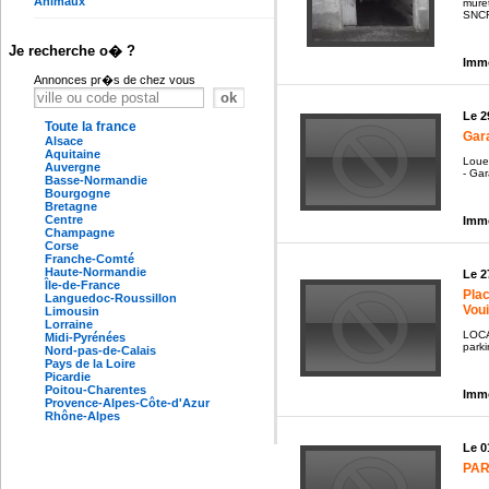
Animaux
mure
SNCF
Je recherche o� ?
Immo
Annonces pr�s de chez vous
Le 2
Toute la france
Gara
Alsace
Aquitaine
Loue 
Auvergne
- Ga
Basse-Normandie
Bourgogne
Bretagne
Centre
Immo
Champagne
Corse
Franche-Comté
Haute-Normandie
Le 2
Île-de-France
Pla
Languedoc-Roussillon
Voui
Limousin
Lorraine
LOCA
Midi-Pyrénées
parki
Nord-pas-de-Calais
Pays de la Loire
Picardie
Poitou-Charentes
Immo
Provence-Alpes-Côte-d'Azur
Rhône-Alpes
Le 0
PAR