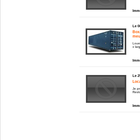
Immo
Le 0
Box
meu
Loue
x lar
Immo
Le 2
Loca
Je p
ResId
Immo