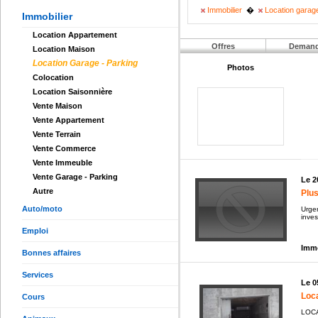
Immobilier
�
Location garage
Immobilier
Location Appartement
Offres
Deman
Location Maison
Location Garage - Parking
Photos
Colocation
Location Saisonnière
Vente Maison
Vente Appartement
Vente Terrain
Vente Commerce
Vente Immeuble
Vente Garage - Parking
Le 2
Autre
Plus
Auto/moto
Urgen
inves
Emploi
Immo
Bonnes affaires
Services
Le 0
Loca
Cours
LOCA