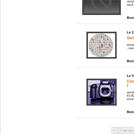
vend
neuf.
Bonn
Le 1
Ser
serve
, ou
Bonn
Le 3
Can
f
vend
f/2.8
acces
Bonn
<<
Pr�c�d