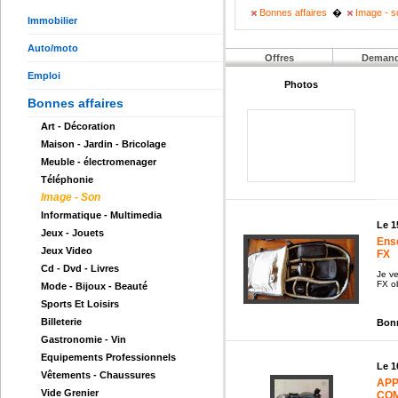
Bonnes affaires
�
Image - s
Immobilier
Auto/moto
Offres
Deman
Emploi
Photos
Bonnes affaires
Art - Décoration
Maison - Jardin - Bricolage
Meuble - électromenager
Téléphonie
Image - Son
Informatique - Multimedia
Le 1
Jeux - Jouets
Ens
Jeux Video
FX
Cd - Dvd - Livres
Je v
FX ob
Mode - Bijoux - Beauté
Sports Et Loisirs
Billeterie
Bonn
Gastronomie - Vin
Equipements Professionnels
Le 1
Vêtements - Chaussures
APP
Vide Grenier
CO