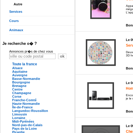
Autre
Appa
méga
Services
L'app
Cours
Bonn
Animaux
Le 0
Je recherche o� ?
Ser
Annonces pr�s de chez vous
Deux
3D hé
Toute la france
Alsace
Bonn
Aquitaine
Auvergne
Basse-Normandie
Bourgogne
Le 0
Bretagne
Hom
Centre
Champagne
Encor
Corse
je le
Franche-Comté
Haute-Normandie
Île-de-France
Languedoc-Roussillon
Bonn
Limousin
Lorraine
Midi-Pyrénées
Nord-pas-de-Calais
Le 0
Pays de la Loire
Che
Picardie