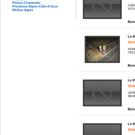
Poitou-Charentes
CHE
Provence-Alpes-Côte-d'Azur
VG10
Rhône-Alpes
Bonn
Le 0
Vend
VEND
CR12
Bonn
Le 0
Vend
VEND
NEUF
Bonn
Le 0
Ven