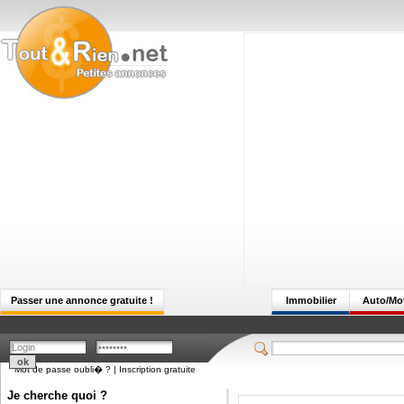
Passer une annonce gratuite !
Immobilier
Auto/Mo
Mot de passe oubli� ?
|
Inscription gratuite
Je cherche quoi ?