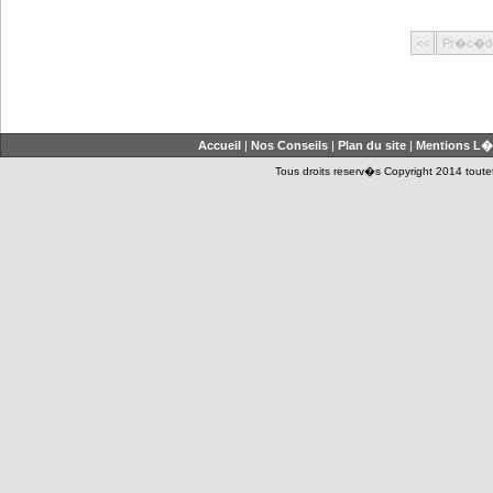
<<
Pr�c�d
Accueil
|
Nos Conseils
|
Plan du site
|
Mentions L�
Tous droits reserv�s Copyright 2014 toutet