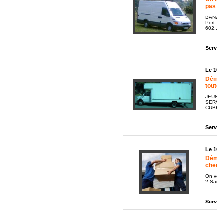
pas .
BANZ
Port
602..
Serv
Le 1
Dém
tout
JEU
SER
CUBE
Serv
Le 1
Dém
che
On v
? Sa
Serv