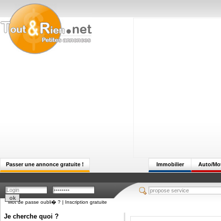
Passer une annonce gratuite !
Immobilier
Auto/Mo
Mot de passe oubli� ?
|
Inscription gratuite
Je cherche quoi ?