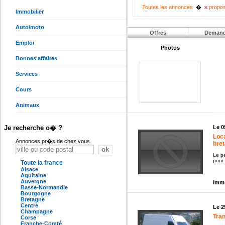
Toutes les annonces
�
propos
Immobilier
Auto/moto
Offres
Deman
Emploi
Photos
Bonnes affaires
Services
Cours
Animaux
Le 0
Je recherche o� ?
Loca
Annonces pr�s de chez vous
bre
Le pe
pour
Toute la france
Alsace
Aquitaine
Auvergne
Immo
Basse-Normandie
Bourgogne
Bretagne
Centre
Le 2
Champagne
Tra
Corse
Franche-Comté