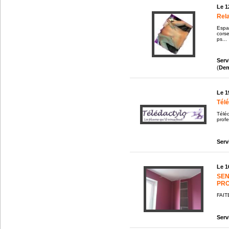
Le 1
Rela
Espa
cors
ps...
Serv
(
De
Le 1
Télé
Téléd
profe
Serv
Le 1
SEN
PRO
FAIT
Serv