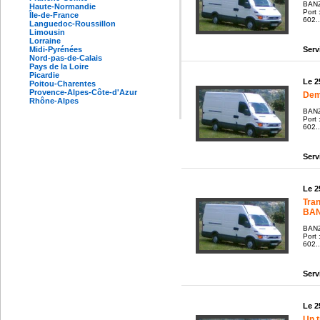
BANZ
Haute-Normandie
Port
Île-de-France
602..
Languedoc-Roussillon
Limousin
Lorraine
Serv
Midi-Pyrénées
Nord-pas-de-Calais
Pays de la Loire
Picardie
Le 2
Poitou-Charentes
Provence-Alpes-Côte-d'Azur
Deme
Rhône-Alpes
BANZ
Port
602..
Serv
Le 2
Tra
BAN
BANZ
Port
602..
Serv
Le 2
Un 