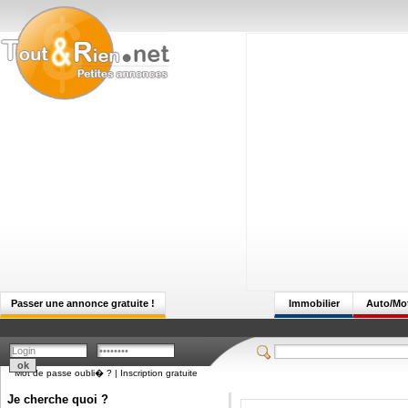
Passer une annonce gratuite !
Immobilier
Auto/Mo
Mot de passe oubli� ?
|
Inscription gratuite
Je cherche quoi ?