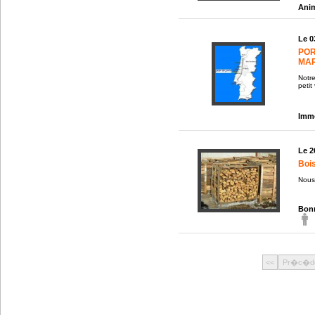
Anim
Le 0
POR
MAR
Notre
petit
Immo
Le 2
Bois
Nous
Bonn
<<
Pr�c�d