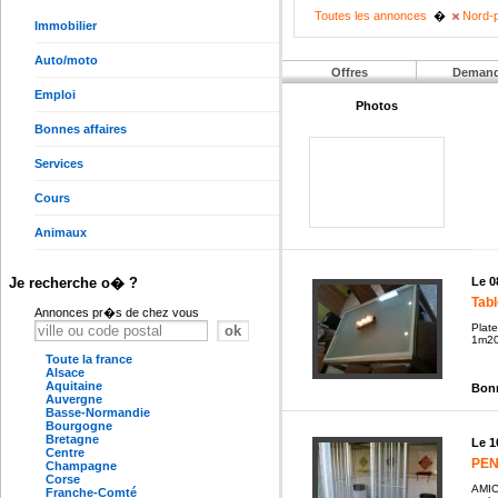
Toutes les annonces
�
Nord-p
Immobilier
Auto/moto
Offres
Deman
Emploi
Photos
Bonnes affaires
Services
Cours
Animaux
Le 0
Je recherche o� ?
Tabl
Annonces pr�s de chez vous
Plate
1m20
Toute la france
Alsace
Aquitaine
Bonn
Auvergne
Basse-Normandie
Bourgogne
Bretagne
Le 1
Centre
PEN
Champagne
Corse
AMIC
Franche-Comté