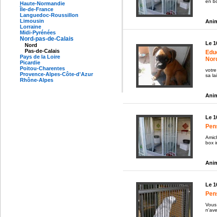
en bo
Haute-Normandie
Île-de-France
Languedoc-Roussillon
Limousin
Anim
Lorraine
Midi-Pyrénées
Nord-pas-de-Calais
Le 1
Nord
Pas-de-Calais
Edu
Pays de la Loire
Nor
Picardie
Poitou-Charentes
votre
Provence-Alpes-Côte-d'Azur
sa la
Rhône-Alpes
Anim
Le 1
Pen
Amic
box i
Anim
Le 1
Pens
Vous
n'ave