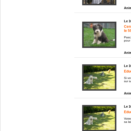
Anim
Le 1
Cent
le 5
Pasc
pour 
Anim
Le 1
Edu
Si vo
sur s
Anim
Le 1
Edu
Votre
sa la