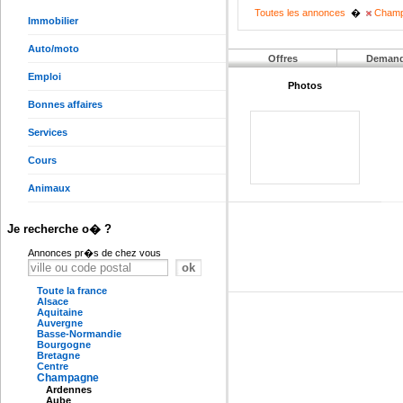
Toutes les annonces
�
Champ
Immobilier
Auto/moto
Offres
Deman
Emploi
Photos
Bonnes affaires
Services
Cours
Animaux
Je recherche o� ?
Annonces pr�s de chez vous
Toute la france
Alsace
Aquitaine
Auvergne
Basse-Normandie
Bourgogne
Bretagne
Centre
Champagne
Ardennes
Aube