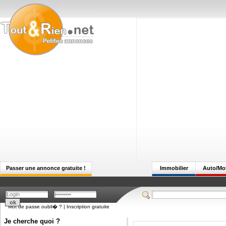
Passer une annonce gratuite !
Immobilier
Auto/Mo
Mot de passe oubli� ?
|
Inscription gratuite
Je cherche quoi ?