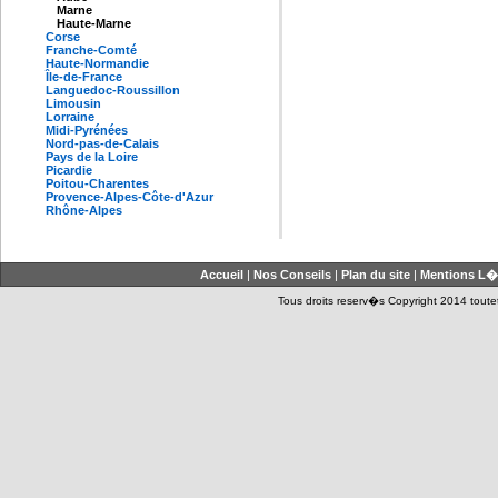
Marne
Haute-Marne
Corse
Franche-Comté
Haute-Normandie
Île-de-France
Languedoc-Roussillon
Limousin
Lorraine
Midi-Pyrénées
Nord-pas-de-Calais
Pays de la Loire
Picardie
Poitou-Charentes
Provence-Alpes-Côte-d'Azur
Rhône-Alpes
Accueil
|
Nos Conseils
|
Plan du site
|
Mentions L�
Tous droits reserv�s Copyright 2014 toutet