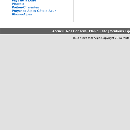
Pays de la Loire
Picardie
Poitou-Charentes
Provence-Alpes-Côte-d'Azur
Rhône-Alpes
Accueil
|
Nos Conseils
|
Plan du site
|
Mentions L�
Tous droits reserv�s Copyright 2014 toutet