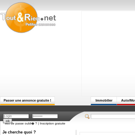
Passer une annonce gratuite !
Immobilier
Auto/Mo
Mot de passe oubli� ?
|
Inscription gratuite
Je cherche quoi ?