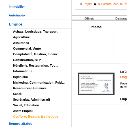
Emploi
�
Coiffure, beauté, e
Immobilier
Auto/moto
Offres
Deman
Emploi
Photos
Achats, Logistique, Transport
Agriculture
Assurance
Commercial, Vente
Comptabilité, Gestion, Financ...
Construction, BTP
Hôtellerie, Restauration, Tou...
Informatique
Le 0
Ongl
Ingénierie
Marketing, Communication, Publ...
Pose 
domic
Ressources Humaines
Santé
Empl
Secrétariat, Administratif
Social, Education
Autre Emploi
Coiffure, Beauté, Esthétique
Bonnes affaires