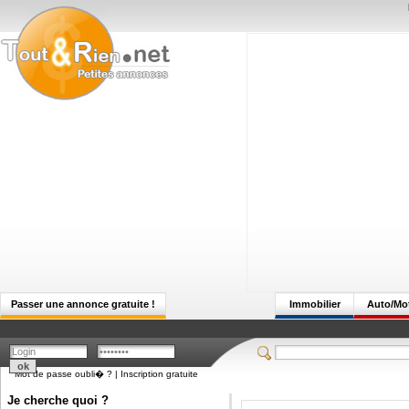
Passer une annonce gratuite !
Immobilier
Auto/Mo
Mot de passe oubli� ?
|
Inscription gratuite
Je cherche quoi ?