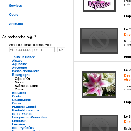
pres
parti.
Services
Cours
Empl
Animaux
Le 0
Dev
Je recherche o� ?
Parta
entre
Annonces pr�s de chez vous
Empl
Toute la france
Alsace
Aquitaine
Auvergne
Le 2
Basse-Normandie
Bourgogne
Deve
Côte-d'Or
être
Nièvre
Saône-et-Loire
Trava
Yonne
domic
Bretagne
Centre
Champagne
Empl
Corse
Franche-Comté
Haute-Normandie
Île-de-France
Le 2
Languedoc-Roussillon
Limousin
Rec
Lorraine
Midi-Pyrénées
Rech