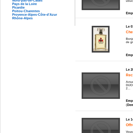
Nord-pas-de-Calais
Douc
Pays de la Loire
Picardie
Poitou-Charentes
Empl
Provence-Alpes-Côte-d'Azur
Rhône-Alpes
Le 0
Cher
Bonjo
de gr
Empl
Le 2
Rec
Actu
DIJON
2...
Empl
(
De
Le 1
Offr
Vous 