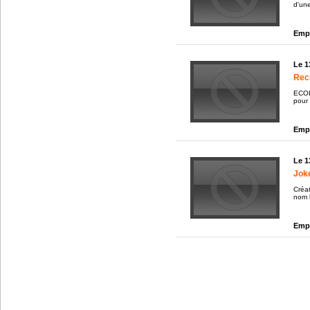
d'une
Empl
Le 1
Recr
ECOL
pour 
Empl
Le 1
Jok
Créa
nom l'
Empl