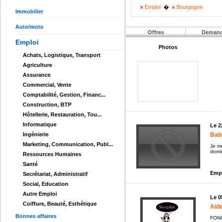
Emploi
�
Bourgogne
Immobilier
Auto/moto
Offres
Deman
Emploi
Photos
Achats, Logistique, Transport
Agriculture
Assurance
Commercial, Vente
Comptabilité, Gestion, Financ...
Construction, BTP
Hôtellerie, Restauration, Tou...
Informatique
Le 2
Baby
Ingénierie
Marketing, Communication, Publ...
Je me
domic
Ressources Humaines
Santé
Empl
Secrétariat, Administratif
Social, Education
Autre Emploi
Le 0
Coiffure, Beauté, Esthétique
Aid
Bonnes affaires
FONC