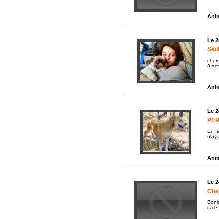
Anim
Le 2
Sail
cherc
3 ans
Anim
Le 2
PER
En fa
n'aya
Anim
Le 2
Cher
Bonjo
race 