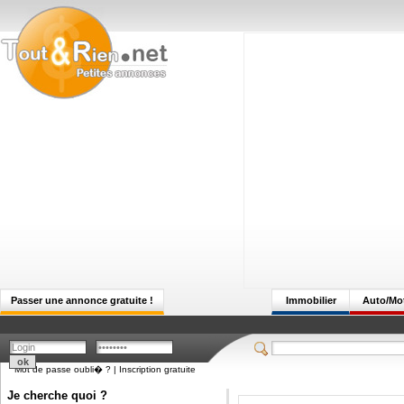
Passer une annonce gratuite !
Immobilier
Auto/Mo
Mot de passe oubli� ?
|
Inscription gratuite
Je cherche quoi ?