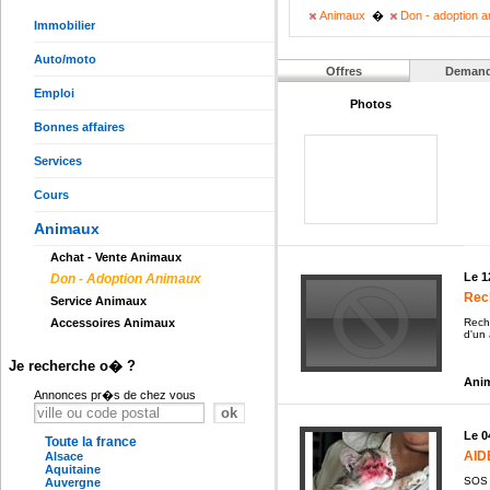
Animaux
�
Don - adoption 
Immobilier
Auto/moto
Offres
Deman
Emploi
Photos
Bonnes affaires
Services
Cours
Animaux
Achat - Vente Animaux
Le 1
Don - Adoption Animaux
Rech
Service Animaux
Reche
Accessoires Animaux
d'un 
Je recherche o� ?
Anim
Annonces pr�s de chez vous
Le 0
Toute la france
AID
Alsace
Aquitaine
SOS 
Auvergne