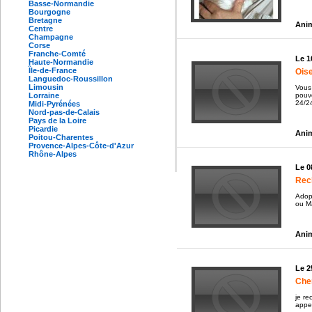
Basse-Normandie
Bourgogne
Bretagne
Anim
Centre
Champagne
Corse
Franche-Comté
Le 1
Haute-Normandie
Île-de-France
Ois
Languedoc-Roussillon
Limousin
Vous
pouv
Lorraine
24/24
Midi-Pyrénées
Nord-pas-de-Calais
Pays de la Loire
Picardie
Anim
Poitou-Charentes
Provence-Alpes-Côte-d'Azur
Rhône-Alpes
Le 0
Rec
Adop
ou M
Anim
Le 2
Che
je re
appe