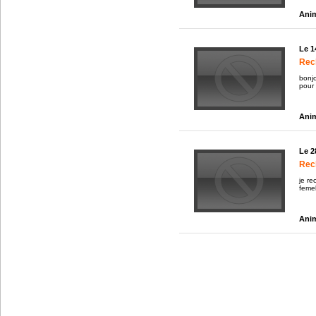
Anim
Le 1
Rech
bonjo
pour 
Anim
Le 2
Rec
je re
femel
Anim