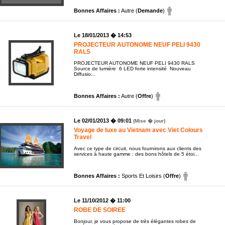
Bonnes Affaires :
Autre (
Demande
)
Le 18/01/2013 � 14:53
PROJECTEUR AUTONOME NEUF PELI 9430
RALS
PROJECTEUR AUTONOME NEUF PELI 9430 RALS
Source de lumière 6 LED forte intensité Nouveau
Diffusio...
Bonnes Affaires :
Autre (
Offre
)
Le 02/01/2013 � 09:01
(Mise � jour)
Voyage de luxe au Vietnam avec Viet Colours
Travel
Avec ce type de circuit, nous fournirons aux clients des
services à haute gamme : des bons hôtels de 5 étoi...
Bonnes Affaires :
Sports Et Loisirs (
Offre
)
Le 11/10/2012 � 11:00
ROBE DE SOIREE
Bonjour, je vous propose de très élégantes robes de