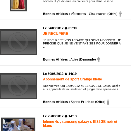
soirées. Il y'a différentes couleurs pour chaque robe...
Bonnes Affaires :
Vêtements - Chaussures (
Offre
)
Le 04/09/2012 � 01:30
JE RECUPERE
JE RECUPERE VOS AFFAIRE QUI SONT A DONNER . JE
PRECISE QUE JE NE VENT PAS SES POUR DONNER A
...
Bonnes Affaires :
Autre (
Demande
)
Le 30/08/2012 � 14:19
Abonnement de sport Orange bleue
Abonnement du 3/09/2012 au 10/04/2013. Cours, accès
aux appareils de musculation et programme spécialisé il...
Bonnes Affaires :
Sports Et Loisirs (
Offre
)
Le 25/08/2012 � 14:13
Iphone 4s , samsung galaxy s III 32GB noir et
blanc