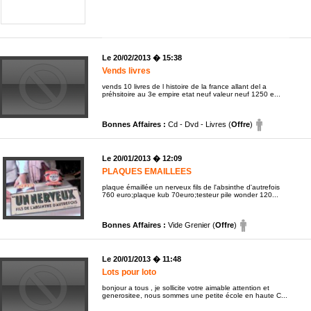
Le 20/02/2013 � 15:38
Vends livres
vends 10 livres de l histoire de la france allant del a
préhsitoire au 3e empire etat neuf valeur neuf 1250 e...
Bonnes Affaires :
Cd - Dvd - Livres (
Offre
)
Le 20/01/2013 � 12:09
PLAQUES EMAILLEES
plaque émaillée un nerveux fils de l'absinthe d'autrefois
760 euro;plaque kub 70euro;testeur pile wonder 120...
Bonnes Affaires :
Vide Grenier (
Offre
)
Le 20/01/2013 � 11:48
Lots pour loto
bonjour a tous , je sollicite votre aimable attention et
generositee, nous sommes une petite école en haute C...