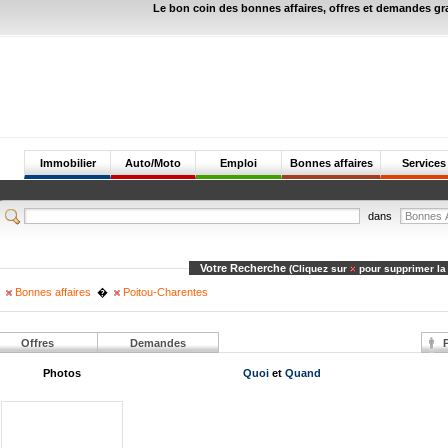
Le bon coin des bonnes affaires, offres et demandes gr
Immobilier
Auto/Moto
Emploi
Bonnes affaires
Services
dans
Votre Recherche
(Cliquez sur
pour supprimer la
Bonnes affaires
�
Poitou-Charentes
Offres
Demandes
P
Photos
Quoi
et
Quand