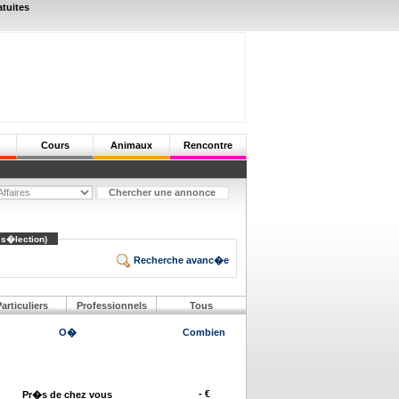
atuites
Cours
Animaux
Rencontre
 s�lection)
Recherche avanc�e
articuliers
Professionnels
Tous
O�
Combien
- €
Pr�s de chez vous