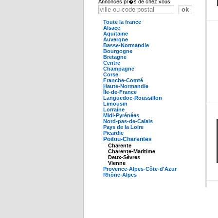
Annonces pr�s de chez vous
Toute la france
Alsace
Aquitaine
Auvergne
Basse-Normandie
Bourgogne
Bretagne
Centre
Champagne
Corse
Franche-Comté
Haute-Normandie
Île-de-France
Languedoc-Roussillon
Limousin
Lorraine
Midi-Pyrénées
Nord-pas-de-Calais
Pays de la Loire
Picardie
Poitou-Charentes
Charente
Charente-Maritime
Deux-Sèvres
Vienne
Provence-Alpes-Côte-d'Azur
Rhône-Alpes