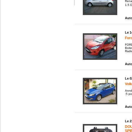
Renau
1.5 
Auto
Le 1
For
FORD
Boit
Radio
Auto
Le 0
Vol
Anné
:5 po
Auto
Le 2
DOU
SPI