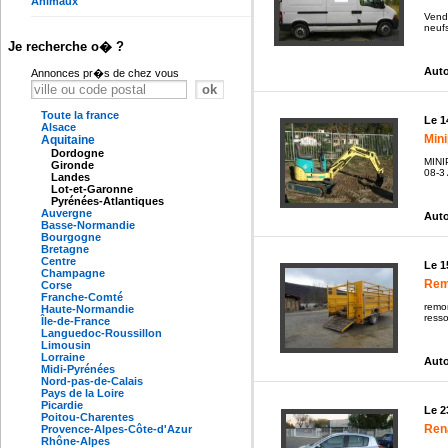
Animaux
Vend
neufs
Je recherche o� ?
Auto
Annonces pr�s de chez vous
Toute la france
Le 1
Alsace
Mini
Aquitaine
Dordogne
MINI
Gironde
08-3 
Landes
Lot-et-Garonne
Pyrénées-Atlantiques
Auvergne
Auto
Basse-Normandie
Bourgogne
Bretagne
Centre
Le 1
Champagne
Remo
Corse
Franche-Comté
remor
Haute-Normandie
resso
Île-de-France
Languedoc-Roussillon
Limousin
Lorraine
Auto
Midi-Pyrénées
Nord-pas-de-Calais
Pays de la Loire
Picardie
Le 2
Poitou-Charentes
Rena
Provence-Alpes-Côte-d'Azur
Rhône-Alpes