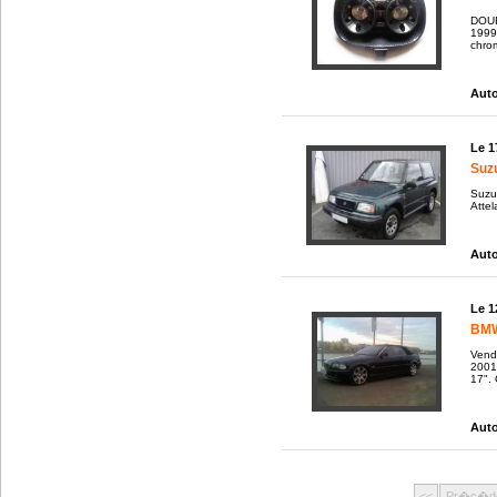
DOU
1999
chrom
Auto
Le 1
Suzu
Suzuk
Attel
Auto
Le 1
BMW
Vend
2001
17". 
Auto
<<
Pr�c�d