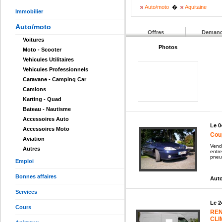
Auto/moto
�
Aquitaine
Immobilier
Auto/moto
Offres
Deman
Voitures
Photos
Moto - Scooter
Vehicules Utilitaires
Vehicules Professionnels
Caravane - Camping Car
Camions
Karting - Quad
Bateau - Nautisme
Accessoires Auto
Le 0
Accessoires Moto
Cou
Aviation
Vend
Autres
entr
pneus
Emploi
Bonnes affaires
Auto
Services
Le 2
Cours
REN
CLI