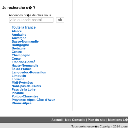
Je recherche o� ?
Annonces pr�s de chez vous
Toute la france
Alsace
Aquitaine
Auvergne
Basse-Normandie
Bourgogne
Bretagne
Centre
Champagne
Corse
Franche-Comté
Haute-Normandie
Île-de-France
Languedoc-Roussillon
Limousin
Lorraine
Midi-Pyrénées
Nord-pas-de-Calais
Pays de la Loire
Picardie
Poitou-Charentes
Provence-Alpes-Côte-d'Azur
Rhône-Alpes
Accueil
|
Nos Conseils
|
Plan du site
|
Mentions L�
Tous droits reserv�s Copyright 2014 toutet