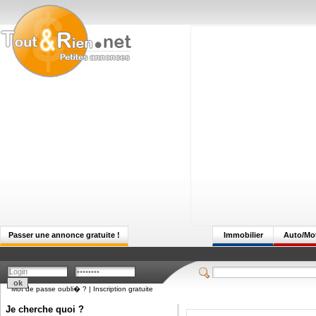
Passer une annonce gratuite !
Immobilier
Auto/Mo
Mot de passe oubli� ?
|
Inscription gratuite
Je cherche quoi ?