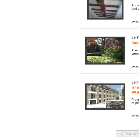
Appa
add .
Immo
Le 2
Pavi
A ven
comm
Immo
Le 0
BEA
PAR
Pres
et pl
Immo
<<
Pr�c�d