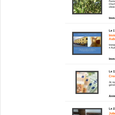
Ferm
Chic
olivier
Immo
Le 1
Imm
Aube
Imme
¤ Aub
Immo
Le 1
Cre
Je su
génér
Anim
Le 2
Jol