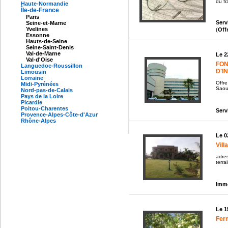
du fr
Haute-Normandie
Île-de-France
Paris
Serv
Seine-et-Marne
Yvelines
(
Off
Essonne
Hauts-de-Seine
Seine-Saint-Denis
Val-de-Marne
Le 2
Val-d'Oise
FON
Languedoc-Roussillon
D'I
Limousin
Lorraine
Offre
Midi-Pyrénées
Saoud
Nord-pas-de-Calais
Pays de la Loire
Picardie
Poitou-Charentes
Serv
Provence-Alpes-Côte-d'Azur
Rhône-Alpes
Le 0
Vill
adres
terra
Immo
Le 1
Ferm