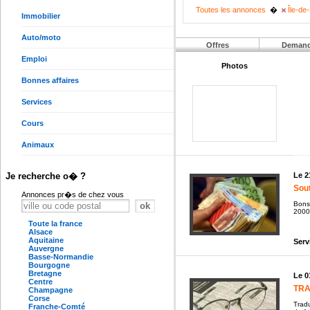
Toutes les annonces
�
Île-de
Immobilier
Auto/moto
Offres
Deman
Emploi
Photos
Bonnes affaires
Services
Cours
Animaux
Le 2
Je recherche o� ?
Sout
Annonces pr�s de chez vous
Bonso
2000
Toute la france
Alsace
Aquitaine
Serv
Auvergne
Basse-Normandie
Bourgogne
Bretagne
Le 0
Centre
TRA
Champagne
Corse
Tradu
Franche-Comté