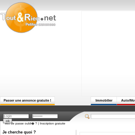
Passer une annonce gratuite !
Immobilier
Auto/Mo
Mot de passe oubli� ?
|
Inscription gratuite
Je cherche quoi ?