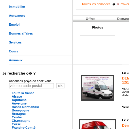
Toutes les annonces
�
Proven
Immobilier
Auto/moto
Offres
Deman
Emploi
Photos
Bonnes affaires
Services
Cours
Animaux
Le 2
Je recherche o� ?
DEM
Annonces pr�s de chez vous
12/
VOU
AVON
Toute la france
d'abo
Alsace
Aquitaine
Auvergne
Basse-Normandie
Serv
Bourgogne
Bretagne
Centre
Le 2
Champagne
Corse
Dém
Franche-Comté