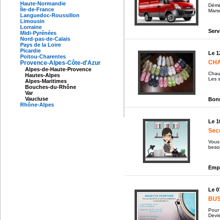
Haute-Normandie
Démé
Île-de-France
Marse
Languedoc-Roussillon
Limousin
Lorraine
Serv
Midi-Pyrénées
Nord-pas-de-Calais
Pays de la Loire
Picardie
Le 1
Poitou-Charentes
CHA
Provence-Alpes-Côte-d'Azur
Alpes-de-Haute-Provence
Chaus
Hautes-Alpes
Les s
Alpes-Maritimes
Bouches-du-Rhône
Var
Vaucluse
Bonn
Rhône-Alpes
Le 1
Sec
Vous 
besoi
Empl
Le 0
BUS
Pour 
Devis