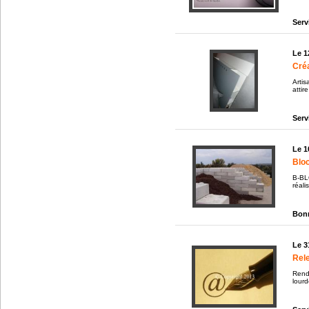
Serv
Le 1
Créa
Artis
attir
Serv
Le 1
Bloc
B-BL
réali
Bonn
Le 3
Rele
Rendr
lourd