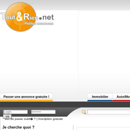
Passer une annonce gratuite !
Immobilier
Auto/Mo
Mot de passe oubli� ?
|
Inscription gratuite
Je cherche quoi ?