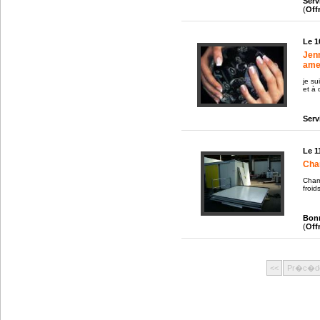
Serv
(
Off
Le 1
Jenn
amer
je su
et à 
Serv
Le 1
Cha
Cham
froid
Bonn
(
Off
<<
Pr�c�d