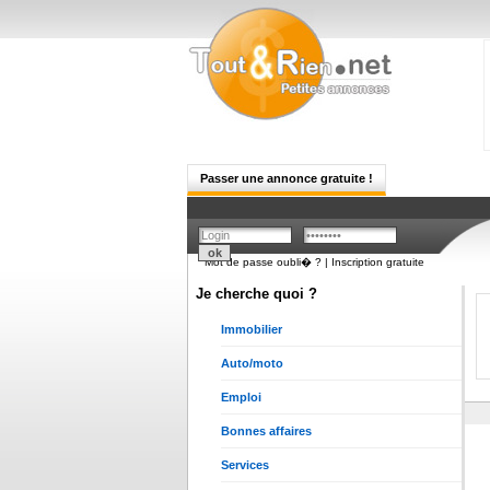
Passer une annonce gratuite !
Mot de passe oubli� ?
|
Inscription gratuite
Je cherche quoi ?
Immobilier
Auto/moto
Emploi
Bonnes affaires
Services