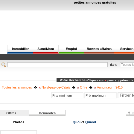
petites annonces gratuites
Immobilier
Auto/Moto
Emploi
Bonnes affaires
Services
dans
Votre Recherche
(Cliquez sur
pour supprimer la
Toutes les annonces
�
Nord-pas-de-Calais
�
Offre
�
Annonceur : 9415
Offres
Demandes
P
Photos
Quoi
et
Quand