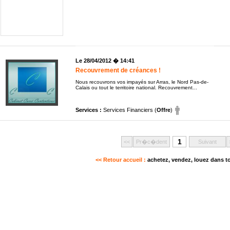
Le 28/04/2012 � 14:41
Recouvrement de créances !
Nous recouvrons vos impayés sur Arras, le Nord Pas-de-
Calais ou tout le territoire national. Recouvrement...
Services :
Services Financiers (
Offre
)
1
<<
Pr�c�dent
Suivant
<< Retour accueil :
achetez, vendez, louez dans to