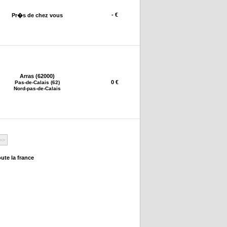
- €
Pr�s de chez vous
Arras (62000)
0 €
Pas-de-Calais (62)
Nord-pas-de-Calais
>>
ute la france