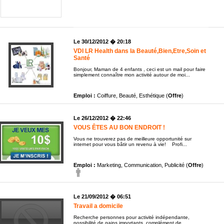
Le 30/12/2012 � 20:18
VDI LR Health dans la Beauté,Bien,Etre,Soin et
Santé
Bonjour, Maman de 4 enfants , ceci est un mail pour faire
simplement connaître mon activité autour de moi...
Emploi :
Coiffure, Beauté, Esthétique (
Offre
)
Le 26/12/2012 � 22:46
VOUS ÊTES AU BON ENDROIT !
Vous ne trouverez pas de meilleure opportunité sur
internet pour vous bâtir un revenu à vie! Profi...
Emploi :
Marketing, Communication, Publicité (
Offre
)
Le 21/09/2012 � 06:51
Travail a domicile
Recherche personnes pour activité indépendante,
possibilité de gains importants, complément de