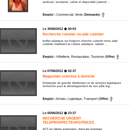
serieuse, souriante, calme et disponible j'attend ...
Emploi :
Commercial, Vente (
Demande
)
Le 30/06/2012 � 00:03
Recherche cuisinier ou aide cuisinier
buffet asiatique sur Avignon cherche cuisinier et/ou aide
cuisinier maitrisant la cuisine asiatique. salaire ...
Emploi :
Hôtellerie, Restauration, Tourisme (
Offre
)
Le 07/06/2012 � 02:37
Magasinier exterieur à domicile
Entreprise de grande distribution et de services logistiques
recherche pour le développement de son pôle log...
Emploi :
Achats, Logistique, Transport (
Offre
)
Le 05/06/2012 � 23:37
RECHERCHE URGENT
TELEPROSPECTEURS/TRICES
SCT en pleine expension, dans les énergies