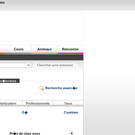
tes
Cours
Animaux
Rencontre
 s�lection)
Recherche avanc�e
articuliers
Professionnels
Tous
O�
Combien
- €
Pr�s de chez vous