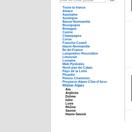
Toute la france
Alsace
Aquitaine
Auvergne
Basse-Normandie
Bourgogne
Bretagne
Centre
Champagne
Corse
Franche-Comté
Haute-Normandie
Île-de-France
Languedoc-Roussillon
Limousin
Lorraine
Midi-Pyrénées
Nord-pas-de-Calais
Pays de la Loire
Picardie
Poitou-Charentes
Provence-Alpes-Côte-d'Azur
Rhône-Alpes
Ain
Ardèche
Drôme
Isère
Loire
Rhône
Savoie
Haute-Savoie