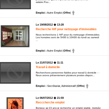
salaire.Pou...
Emploi :
Autre Emploi (
Offre
)
Le 19/08/2012 � 13:28
Recherche H/F pour nettoyage d'immeubles
Nous recherchons 1 H/F pour du nettoyage d'immeubles.
Les horraires sont de 5H30 à 10H30 du lundi au samedi
...
Emploi :
Autre Emploi (
Offre
)
Le 21/07/2012 � 11:11
Travail à domicile
Recherchons personnes fiables pour travail à domicile : -
Nous avons présentement plusieurs postes dispon...
Emploi :
Secrétariat, Administratif (
Offre
)
Le 06/07/2012 � 21:59
Recccherche emploi
Bonjour, jai 23 ans je recherche un emploi stable, motivée