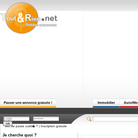
Passer une annonce gratuite !
Immobilier
Auto/Mo
Mot de passe oubli� ?
|
Inscription gratuite
Je cherche quoi ?