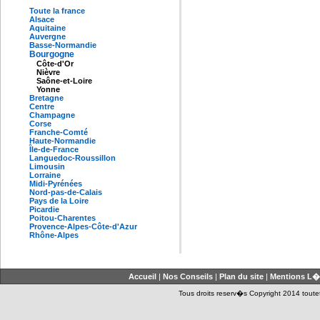
Toute la france
Alsace
Aquitaine
Auvergne
Basse-Normandie
Bourgogne
Côte-d'Or
Nièvre
Saône-et-Loire
Yonne
Bretagne
Centre
Champagne
Corse
Franche-Comté
Haute-Normandie
Île-de-France
Languedoc-Roussillon
Limousin
Lorraine
Midi-Pyrénées
Nord-pas-de-Calais
Pays de la Loire
Picardie
Poitou-Charentes
Provence-Alpes-Côte-d'Azur
Rhône-Alpes
Accueil
|
Nos Conseils
|
Plan du site
|
Mentions L�
Tous droits reserv�s Copyright 2014 toutet