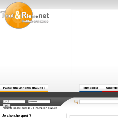
Passer une annonce gratuite !
Immobilier
Auto/Mo
Mot de passe oubli� ?
|
Inscription gratuite
Je cherche quoi ?