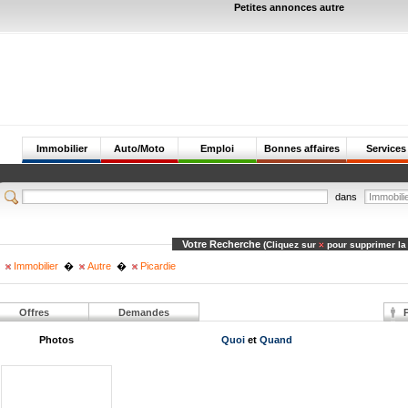
Petites annonces autre
Immobilier
Auto/Moto
Emploi
Bonnes affaires
Services
dans
Votre Recherche
(Cliquez sur
pour supprimer la
Immobilier
�
Autre
�
Picardie
Offres
Demandes
P
Photos
Quoi
et
Quand