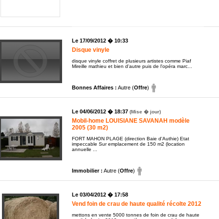
Le 17/09/2012 � 10:33
Disque vinyle
disque vinyle coffret de plusieurs artistes comme Piaf
Mireille mathieu et bien d'autre puis de l'opéra marc...
Bonnes Affaires :
Autre (
Offre
)
Le 04/06/2012 � 18:37
(Mise � jour)
Mobil-home LOUISIANE SAVANAH modèle
2005 (30 m2)
FORT MAHON PLAGE (direction Baie d'Authie) Etat
impeccable Sur emplacement de 150 m2 (location
annuelle ...
Immobilier :
Autre (
Offre
)
Le 03/04/2012 � 17:58
Vend foin de crau de haute qualité récolte 2012
mettons en vente 5000 tonnes de foin de crau de haute