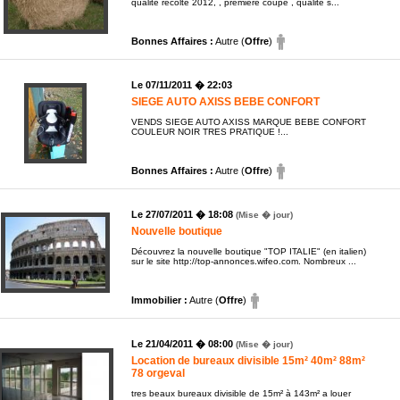
qualité récolte 2012, , première coupe , qualité s...
Bonnes Affaires :
Autre (
Offre
)
Le 07/11/2011 � 22:03
SIEGE AUTO AXISS BEBE CONFORT
VENDS SIEGE AUTO AXISS MARQUE BEBE CONFORT
COULEUR NOIR TRES PRATIQUE !...
Bonnes Affaires :
Autre (
Offre
)
Le 27/07/2011 � 18:08
(Mise � jour)
Nouvelle boutique
Découvrez la nouvelle boutique "TOP ITALIE" (en italien)
sur le site http://top-annonces.wifeo.com. Nombreux ...
Immobilier :
Autre (
Offre
)
Le 21/04/2011 � 08:00
(Mise � jour)
Location de bureaux divisible 15m² 40m² 88m²
78 orgeval
tres beaux bureaux divisible de 15m² à 143m² a louer