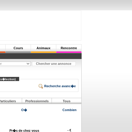
Cours
Animaux
Rencontre
 s�lection)
Recherche avanc�e
articuliers
Professionnels
Tous
O�
Combien
- €
Pr�s de chez vous