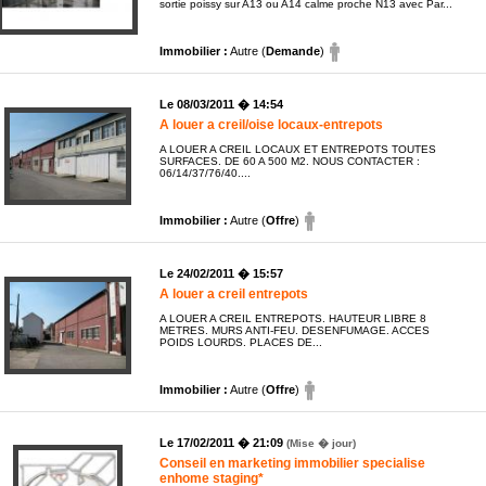
sortie poissy sur A13 ou A14 calme proche N13 avec Par...
Immobilier :
Autre (
Demande
)
Le 08/03/2011 � 14:54
A louer a creil/oise locaux-entrepots
A LOUER A CREIL LOCAUX ET ENTREPOTS TOUTES
SURFACES. DE 60 A 500 M2. NOUS CONTACTER :
06/14/37/76/40....
Immobilier :
Autre (
Offre
)
Le 24/02/2011 � 15:57
A louer a creil entrepots
A LOUER A CREIL ENTREPOTS. HAUTEUR LIBRE 8
METRES. MURS ANTI-FEU. DESENFUMAGE. ACCES
POIDS LOURDS. PLACES DE...
Immobilier :
Autre (
Offre
)
Le 17/02/2011 � 21:09
(Mise � jour)
Conseil en marketing immobilier specialise
enhome staging*