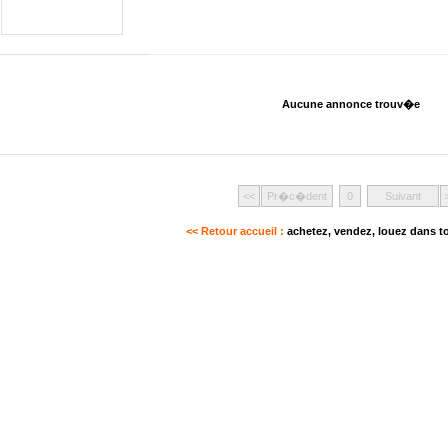
Aucune annonce trouv�e
<<
Pr�c�dent
0
Suivant
<< Retour accueil :
achetez, vendez, louez dans to