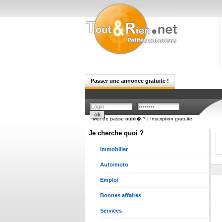
Passer une annonce gratuite !
Mot de passe oubli� ?
|
Inscription gratuite
Je cherche quoi ?
Immobilier
Auto/moto
Emploi
Bonnes affaires
Services