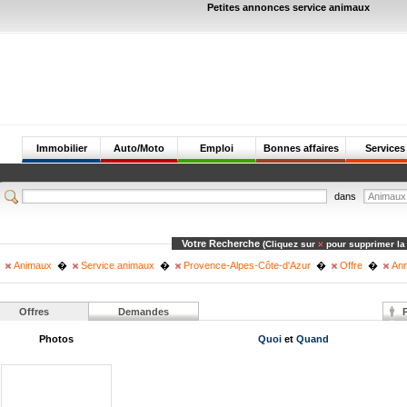
Petites annonces service animaux
Immobilier
Auto/Moto
Emploi
Bonnes affaires
Services
dans
Votre Recherche
(Cliquez sur
pour supprimer la
Animaux
�
Service animaux
�
Provence-Alpes-Côte-d'Azur
�
Offre
�
Ann
Offres
Demandes
P
Photos
Quoi
et
Quand