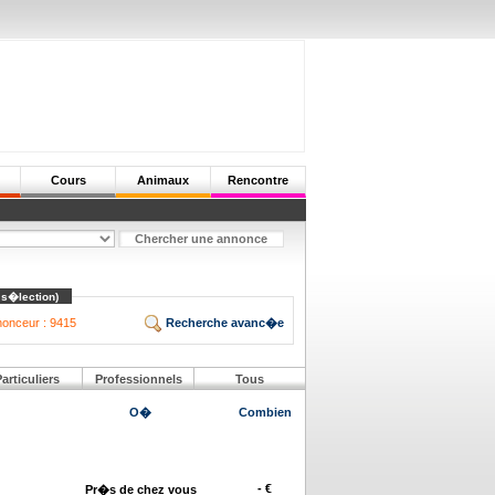
Cours
Animaux
Rencontre
 s�lection)
onceur : 9415
Recherche avanc�e
articuliers
Professionnels
Tous
O�
Combien
- €
Pr�s de chez vous