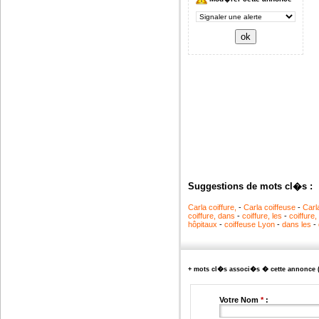
Suggestions de mots cl�s :
Carla coiffure,
-
Carla coiffeuse
-
Carl
coiffure, dans
-
coiffure, les
-
coiffure,
hôpitaux
-
coiffeuse Lyon
-
dans les
-
+ mots cl�s associ�s � cette annonce 
Votre Nom
*
: