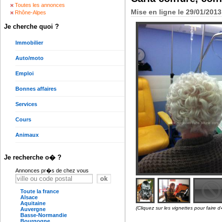
Toutes les annonces
Mise en ligne le 29/01/201
Rhône-Alpes
Je cherche quoi ?
Immobilier
Auto/moto
Emploi
Bonnes affaires
Services
Cours
Animaux
Je recherche o� ?
Annonces pr�s de chez vous
Toute la france
Alsace
Aquitaine
(Cliquez sur les vignettes pour faire d
Auvergne
Basse-Normandie
Bourgogne