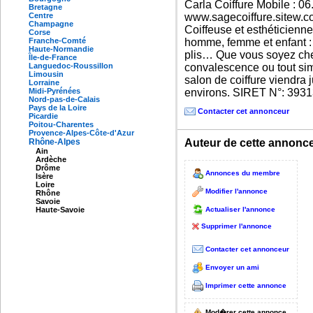
Carla Coiffure Mobile : 06
Bretagne
Centre
www.sagecoiffure.sitew.co
Champagne
Coiffeuse et esthéticienn
Corse
Franche-Comté
homme, femme et enfant : 
Haute-Normandie
plis… Que vous soyez chez-
Île-de-France
Languedoc-Roussillon
convalescence ou tout sim
Limousin
salon de coiffure viendra
Lorraine
Midi-Pyrénées
environs. SIRET N°: 393
Nord-pas-de-Calais
Pays de la Loire
Contacter cet annonceur
Picardie
Poitou-Charentes
Provence-Alpes-Côte-d'Azur
Rhône-Alpes
Auteur de cette annonce
Ain
Ardèche
Drôme
Annonces du membre
Isère
Loire
Modifier l'annonce
Rhône
Savoie
Actualiser l'annonce
Haute-Savoie
Supprimer l'annonce
Contacter cet annonceur
Envoyer un ami
Imprimer cette annonce
Mod�rer cette annonce