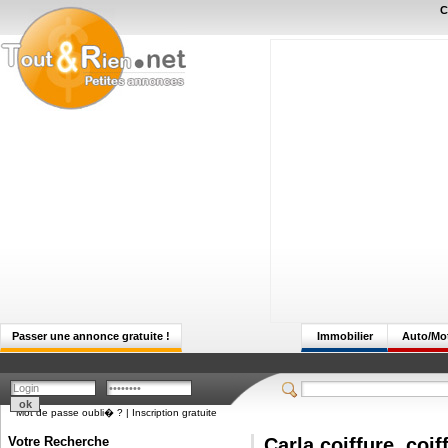
C
Passer une annonce gratuite !
Immobilier
Auto/Mo
Mot de passe oubli� ?
|
Inscription gratuite
Votre Recherche
Carla coiffure, coi